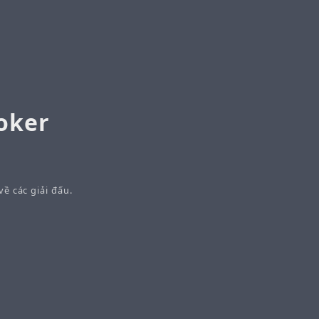
oker
ề các giải đấu.