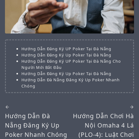
Hướng Dẫn Đăng Ký UP Poker Tại Đà Nẵng
Hướng Dẫn Đăng Ký Up Poker Tại Đà Nẵng
Hướng Dẫn Đăng Ký UP Poker Tại Đà Nẵng Cho
Người Mới Bắt Đầu
Hướng Dẫn Đăng Ký Up Poker Tại Đà Nẵng
Hướng Dẫn Đà Nẵng Đăng Ký Up Poker Nhanh
Chóng
Hướng Dẫn Đà
Hướng Dẫn Chơi Hà
Nẵng Đăng Ký Up
Nội Omaha 4 Lá
Poker Nhanh Chóng
(PLO-4): Luật Chơi