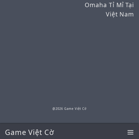
Omaha Tỉ Mỉ Tại
Việt Nam
@2026 Game Việt Cờ
Game Việt Cờ