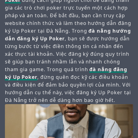
Poker
đúng cách giúp người chơi dễ dàng tham
gia các trò chơi poker trực tuyến một cách hợp
pháp và an toàn. Để bắt đầu, bạn cần truy cập
website chính thức và làm theo hướng dẫn đăng
ký Up Poker tại Đà Nẵng. Trong
đà nẵng hướng
dẫn đăng ký Up Poker
, bạn sẽ được hướng dẫn
từng bước từ việc điền thông tin cá nhân đến
xác thực tài khoản. Việc đăng ký đúng quy trình
sẽ giúp bạn tránh nhầm lẫn và nhanh chóng
tham gia game. Trong quá trình
đà nẵng đăng
ký Up Poker
, đừng quên đọc kỹ các điều khoản
và điều kiện để đảm bảo quyền lợi của mình. Với
hướng dẫn cụ thể này, việc đăng ký Up Poker tại
Đà Nẵng trở nên dễ dàng hơn bao giờ hết.