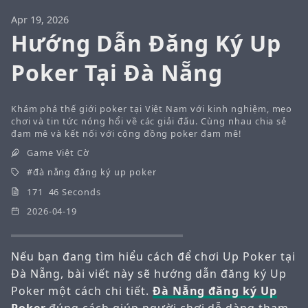
Apr 19, 2026
Hướng Dẫn Đăng Ký Up
Poker Tại Đà Nẵng
Khám phá thế giới poker tại Việt Nam với kinh nghiệm, mẹo
chơi và tin tức nóng hổi về các giải đấu. Cùng nhau chia sẻ
đam mê và kết nối với cộng đồng poker đam mê!
Game Việt Cờ
đà nẵng đăng ký up poker
171 46 Seconds
2026-04-19
Nếu bạn đang tìm hiểu cách để chơi Up Poker tại
Đà Nẵng, bài viết này sẽ hướng dẫn đăng ký Up
Poker một cách chi tiết.
Đà Nẵng đăng ký Up