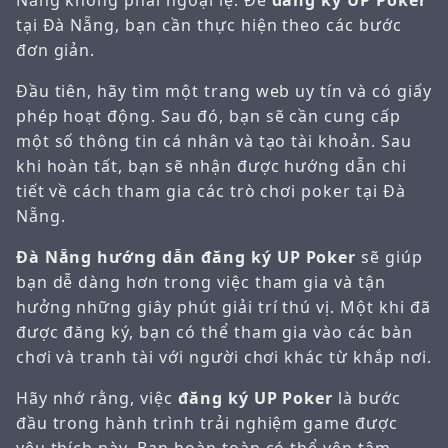
Nẵng không phải ngoại lệ. Để
đăng ký UP Poker
tại Đà Nẵng, bạn cần thực hiện theo các bước
đơn giản.
Đầu tiên, hãy tìm một trang web uy tín và có giấy
phép hoạt động. Sau đó, bạn sẽ cần cung cấp
một số thông tin cá nhân và tạo tài khoản. Sau
khi hoàn tất, bạn sẽ nhận được hướng dẫn chi
tiết về cách tham gia các trò chơi poker tại Đà
Nẵng.
Đà Nẵng hướng dẫn đăng ký UP Poker
sẽ giúp
bạn dễ dàng hơn trong việc tham gia và tận
hưởng những giây phút giải trí thú vị. Một khi đã
được đăng ký, bạn có thể tham gia vào các bàn
chơi và tranh tài với người chơi khác từ khắp nơi.
Hãy nhớ rằng, việc
đăng ký UP Poker
là bước
đầu trong hành trình trải nghiệm game được