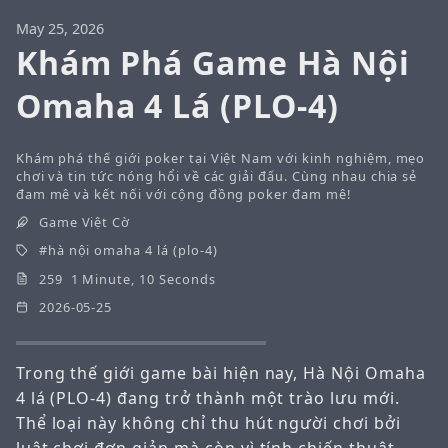
May 25, 2026
Khám Phá Game Hà Nội
Omaha 4 Lá (PLO-4)
Khám phá thế giới poker tại Việt Nam với kinh nghiệm, mẹo
chơi và tin tức nóng hổi về các giải đấu. Cùng nhau chia sẻ
đam mê và kết nối với cộng đồng poker đam mê!
Game Việt Cờ
hà nội omaha 4 lá (plo-4)
259 1 Minute, 10 Seconds
2026-05-25
Trong thế giới game bài hiện nay, Hà Nội Omaha
4 lá (PLO-4) đang trở thành một trào lưu mới.
Thể loại này không chỉ thu hút người chơi bởi