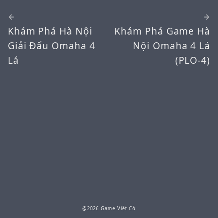
Khám Phá Hà Nội
Khám Phá Game Hà
Giải Đấu Omaha 4
Nội Omaha 4 Lá
Lá
(PLO-4)
@2026 Game Việt Cờ