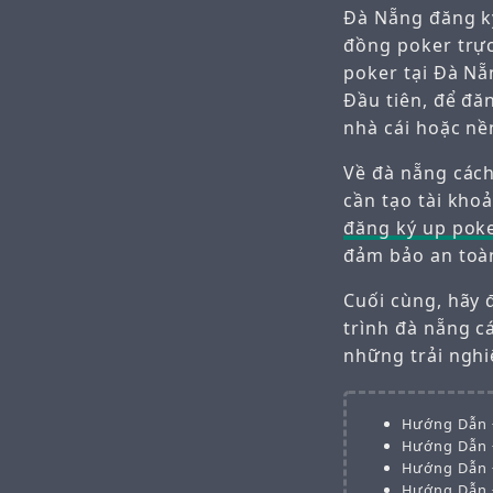
Đà Nẵng đăng ký
đồng poker trực
poker tại Đà Nẵ
Đầu tiên, để đă
nhà cái hoặc nề
Về đà nẵng cách
cần tạo tài khoả
đăng ký up pok
đảm bảo an toàn
Cuối cùng, hãy 
trình đà nẵng c
những trải nghi
Hướng Dẫn 
Hướng Dẫn 
Hướng Dẫn 
Hướng Dẫn Đ