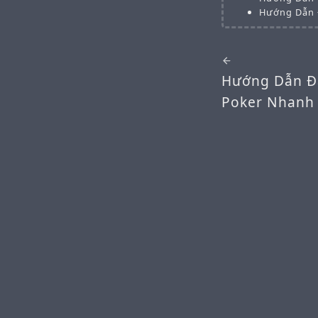
Hướng Dẫn 
Hướng Dẫn Đ
Poker Nhanh