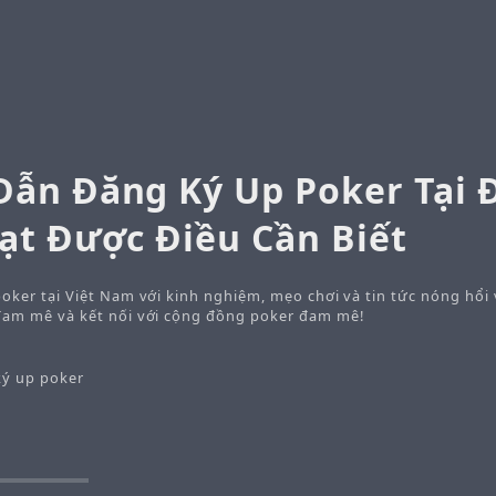
ẫn Đăng Ký Up Poker Tại 
ạt Được Điều Cần Biết
oker tại Việt Nam với kinh nghiệm, mẹo chơi và tin tức nóng hổi v
đam mê và kết nối với cộng đồng poker đam mê!
ký up poker