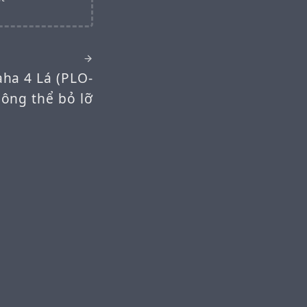
ha 4 Lá (PLO-
hông thể bỏ lỡ