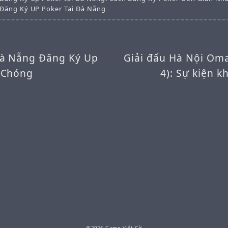
Đăng Ký UP Poker Tại Đà Nẵng
à Nẵng Đăng Ký Up
Giải đấu Hà Nội Oma
 Chóng
4): Sự kiện k