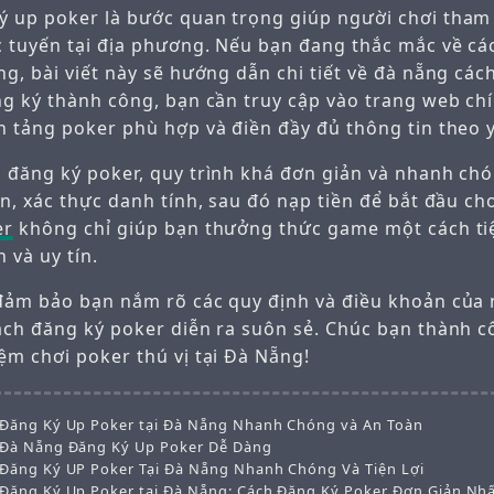
 up poker là bước quan trọng giúp người chơi tham
 tuyến tại địa phương. Nếu bạn đang thắc mắc về cá
ng, bài viết này sẽ hướng dẫn chi tiết về đà nẵng các
ng ký thành công, bạn cần truy cập vào trang web ch
n tảng poker phù hợp và điền đầy đủ thông tin theo 
 đăng ký poker, quy trình khá đơn giản và nhanh chó
n, xác thực danh tính, sau đó nạp tiền để bắt đầu ch
er
không chỉ giúp bạn thưởng thức game một cách ti
 và uy tín.
đảm bảo bạn nắm rõ các quy định và điều khoản của 
ách đăng ký poker diễn ra suôn sẻ. Chúc bạn thành c
ệm chơi poker thú vị tại Đà Nẵng!
Đăng Ký Up Poker tại Đà Nẵng Nhanh Chóng và An Toàn
Đà Nẵng Đăng Ký Up Poker Dễ Dàng
Đăng Ký UP Poker Tại Đà Nẵng Nhanh Chóng Và Tiện Lợi
ăng Ký Up Poker tại Đà Nẵng: Cách Đăng Ký Poker Đơn Giản Nh