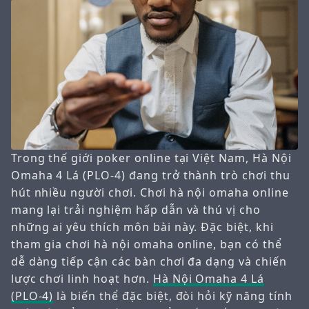
Trong thế giới poker online tại Việt Nam, Hà Nội
Omaha 4 Lá (PLO-4) đang trở thành trò chơi thu
hút nhiều người chơi. Chơi hà nội omaha online
mang lại trải nghiệm hấp dẫn và thú vị cho
những ai yêu thích môn bài này. Đặc biệt, khi
tham gia chơi hà nội omaha online, bạn có thể
dễ dàng tiếp cận các bàn chơi đa dạng và chiến
lược chơi linh hoạt hơn.
Hà Nội Omaha 4 Lá
(PLO-4)
là biến thể đặc biệt, đòi hỏi kỹ năng tính