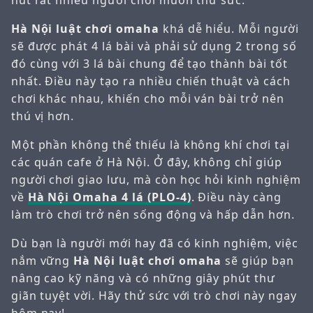
hút rất nhiều người chơi muốn thử sức.
Hà Nội luật chơi omaha
khá dễ hiểu. Mỗi người
sẽ được phát 4 lá bài và phải sử dụng 2 trong số
đó cùng với 3 lá bài chung để tạo thành bài tốt
nhất. Điều này tạo ra nhiều chiến thuật và cách
chơi khác nhau, khiến cho mỗi ván bài trở nên
thú vị hơn.
Một phần không thể thiếu là không khí chơi tại
các quán cafe ở Hà Nội. Ở đây, không chỉ giúp
người chơi giao lưu, mà còn học hỏi kinh nghiệm
về
Hà Nội Omaha 4 lá (PLO-4)
. Điều này càng
làm trò chơi trở nên sống động và hấp dẫn hơn.
Dù bạn là người mới hay đã có kinh nghiệm, việc
nắm vững
Hà Nội luật chơi omaha
sẽ giúp bạn
nâng cao kỹ năng và có những giây phút thư
giãn tuyệt vời. Hãy thử sức với trò chơi này ngay