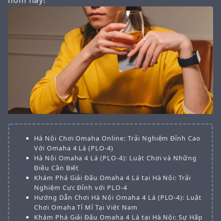
hôm nay!
Hà Nội Chơi Omaha Online: Trải Nghiệm Đỉnh Cao
Với Omaha 4 Lá (PLO-4)
Hà Nội Omaha 4 Lá (PLO-4): Luật Chơi và Những
Điều Cần Biết
Khám Phá Giải Đấu Omaha 4 Lá tại Hà Nội: Trải
Nghiệm Cực Đỉnh với PLO-4
Hướng Dẫn Chơi Hà Nội Omaha 4 Lá (PLO-4): Luật
Chơi Omaha Tỉ Mỉ Tại Việt Nam
Khám Phá Giải Đấu Omaha 4 Lá tại Hà Nội: Sự Hấp