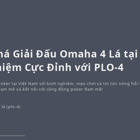
á Giải Đấu Omaha 4 Lá tại
hiệm Cực Đỉnh với PLO-4
oker tại Việt Nam với kinh nghiệm, mẹo chơi và tin tức nóng hổi v
đam mê và kết nối với cộng đồng poker đam mê!
lá (plo-4)