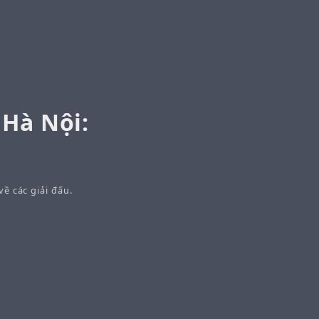
 Hà Nội:
ề các giải đấu.