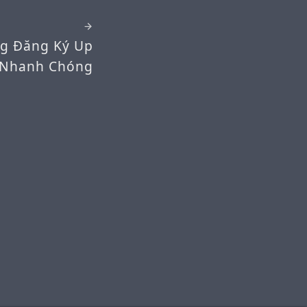
g Đăng Ký Up
 Nhanh Chóng