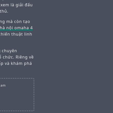
xem là giải đấu
thủ.
ăng mà còn tạo
hà nội omaha 4
hiến thuật linh
g chuyên
ổ chức. Riêng về
cấp và khám phá
 Nam
N