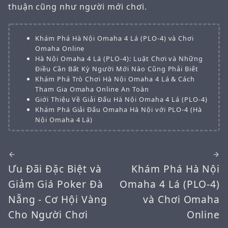
thuận cũng như người mới chơi.
Khám Phá Hà Nội Omaha 4 Lá (PLO-4) và Chơi
Omaha Online
Hà Nội Omaha 4 Lá (PLO-4): Luật Chơi và Những
Điều Cần Bất Kỳ Người Mới Nào Cũng Phải Biết
Khám Phá Trò Chơi Hà Nội Omaha 4 Lá & Cách
Tham Gia Omaha Online An Toàn
Giới Thiệu Về Giải Đấu Hà Nội Omaha 4 Lá (PLO-4)
Khám Phá Giải Đấu Omaha Hà Nội với PLO-4 (Hà
Nội Omaha 4 Lá)
Ưu Đãi Đặc Biệt và
Khám Phá Hà Nội
Giảm Giá Poker Đà
Omaha 4 Lá (PLO-4)
Nẵng - Cơ Hội Vàng
và Chơi Omaha
Cho Người Chơi
Online