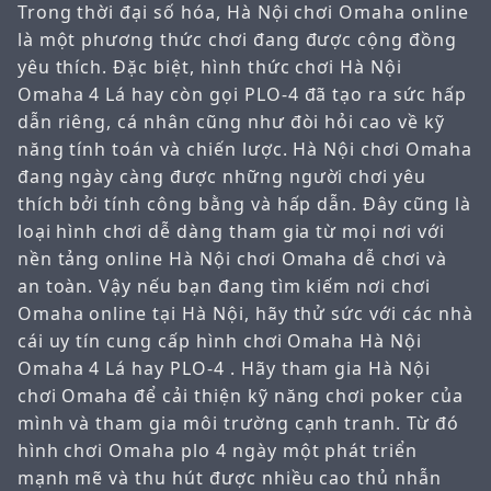
Trong thời đại số hóa, Hà Nội chơi Omaha online
là một phương thức chơi đang được cộng đồng
yêu thích. Đặc biệt, hình thức chơi Hà Nội
Omaha 4 Lá hay còn gọi PLO-4 đã tạo ra sức hấp
dẫn riêng, cá nhân cũng như đòi hỏi cao về kỹ
năng tính toán và chiến lược. Hà Nội chơi Omaha
đang ngày càng được những người chơi yêu
thích bởi tính công bằng và hấp dẫn. Đây cũng là
loại hình chơi dễ dàng tham gia từ mọi nơi với
nền tảng online Hà Nội chơi Omaha dễ chơi và
an toàn. Vậy nếu bạn đang tìm kiếm nơi chơi
Omaha online tại Hà Nội, hãy thử sức với các nhà
cái uy tín cung cấp hình chơi Omaha Hà Nội
Omaha 4 Lá hay PLO-4 . Hãy tham gia Hà Nội
chơi Omaha để cải thiện kỹ năng chơi poker của
mình và tham gia môi trường cạnh tranh. Từ đó
hình chơi Omaha plo 4 ngày một phát triển
mạnh mẽ và thu hút được nhiều cao thủ nhẫn