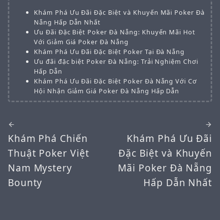
Khám Phá Ưu Đãi Đặc Biệt và Khuyến Mãi Poker Đà
Nẵng Hấp Dẫn Nhất
Ưu Đãi Đặc Biệt Poker Đà Nẵng: Khuyến Mãi Hot
Với Giảm Giá Poker Đà Nẵng
Khám Phá Ưu Đãi Đặc Biệt Poker Tại Đà Nẵng
Ưu đãi đặc biệt Poker Đà Nẵng: Trải Nghiệm Chơi
Hấp Dẫn
Khám Phá Ưu Đãi Đặc Biệt Poker Đà Nẵng Với Cơ
Hội Nhận Giảm Giá Poker Đà Nẵng Hấp Dẫn
Khám Phá Chiến
Khám Phá Ưu Đãi
Thuật Poker Việt
Đặc Biệt và Khuyến
Nam Mystery
Mãi Poker Đà Nẵng
Bounty
Hấp Dẫn Nhất