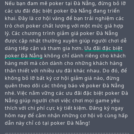
Nếu bạn đam mê poker tại Đà Nẵng, đừng bỏ lỡ
các ưu đãi đặc biệt poker Đà Nẵng đang triển
khai. Đây là cơ hội vàng để bạn trải nghiệm các
trò chơi poker chất lượng với một mức giá hợp
lý. Các chương trình giảm giá poker Đà Nẵng
được cập nhật thường xuyên giúp người chơi dễ
dàng tiếp cận và tham gia hơn.
Ưu đãi đặc biệt
poker Đà Nẵng
không chỉ dành riêng cho khách
hàng mới mà còn dành cho những khách hàng
thân thiết với nhiều ưu đãi khác nhau. Do đó, để
không bỏ lỡ bất kỳ cơ hội giảm giá nào, đừng
quên theo dõi các thông báo về poker Đà Nẵng
nhé. Việc nắm vững các ưu đãi đặc biệt poker Đà
Nẵng giúp người chơi việc chơi mọi game yêu
thích với chi phí cực kỳ tiết kiệm. Đăng ký ngay
hôm nay để cảm nhận những cơ hội vô cùng hấp
dẫn này chỉ có tại poker Đà Nẵng!