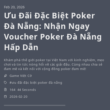
Feb 20, 2026
Ưu Đãi Đặc Biệt Poker
Đà Nẵng: Nhận Ngay
Voucher Poker Đà Nẵng
Hấp Dẫn
Khám phá thế giới poker tại Việt Nam với kinh nghiệm, mẹo
chơi và tin tức nóng hổi về các giải đấu. Cùng nhau chia sẻ
đam mê và kết nối với cộng đồng poker đam mê!
Game Việt Cờ
ưu đãi đặc biệt poker đà nẵng
164 44 Seconds
2026-02-20